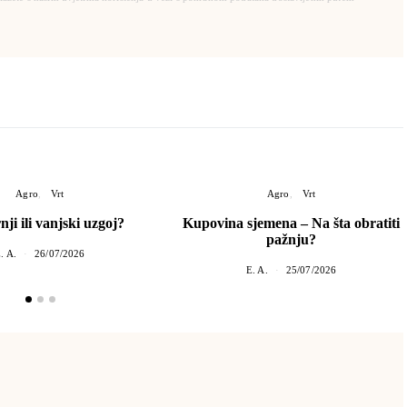
Agro
Vrt
Agro
Vrt
ji ili vanjski uzgoj?
Kupovina sjemena – Na šta obratiti
pažnju?
. A.
26/07/2026
E. A.
25/07/2026