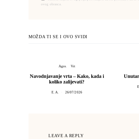
ovog obrasca.
MOŽDA TI SE I OVO SVIDI
Agro
Vrt
Navodnjavanje vrta – Kako, kada i
Unutarn
koliko zalijevati?
E
E. A.
26/07/2026
LEAVE A REPLY