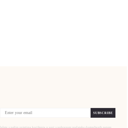
SUBSCRIBE
slažete s našim uvjetima korištenja u vezi s pohranom podataka dostavljenih putem