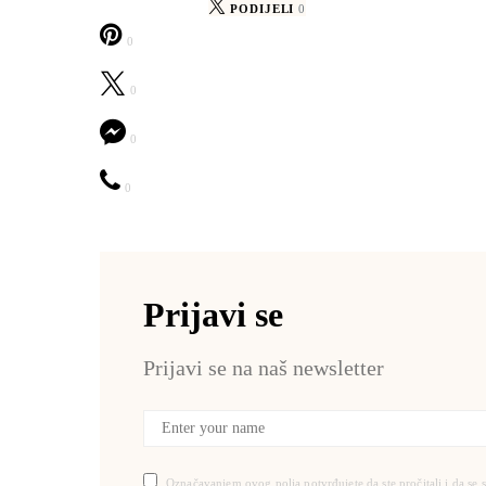
PODIJELI
0
0
0
0
0
Prijavi se
Prijavi se na naš newsletter
Označavanjem ovog polja potvrđujete da ste pročitali i da se 