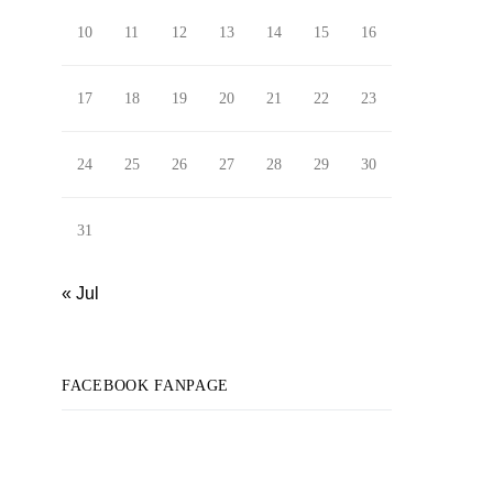
10
11
12
13
14
15
16
17
18
19
20
21
22
23
24
25
26
27
28
29
30
31
« Jul
FACEBOOK FANPAGE