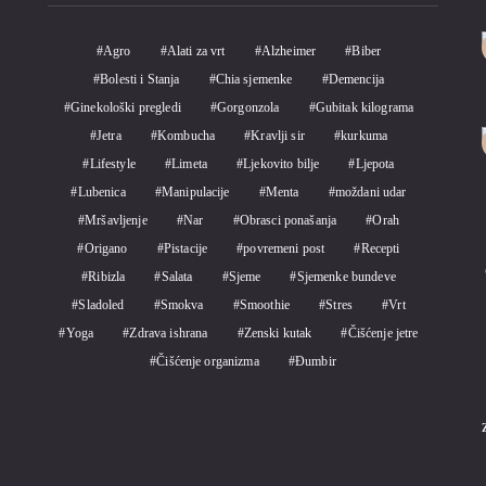
Agro
Alati za vrt
Alzheimer
Biber
Bolesti i Stanja
Chia sjemenke
Demencija
Ginekološki pregledi
Gorgonzola
Gubitak kilograma
Jetra
Kombucha
Kravlji sir
kurkuma
Lifestyle
Limeta
Ljekovito bilje
Ljepota
Lubenica
Manipulacije
Menta
moždani udar
Mršavljenje
Nar
Obrasci ponašanja
Orah
Origano
Pistacije
povremeni post
Recepti
Ribizla
Salata
Sjeme
Sjemenke bundeve
Sladoled
Smokva
Smoothie
Stres
Vrt
Yoga
Zdrava ishrana
Zenski kutak
Čišćenje jetre
Čišćenje organizma
Đumbir