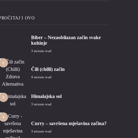
PROČITAJ I OVO
Biber – Nezaobilazan začin svake
1
kuhinje
3 minute read
2
Čili (chilli) začin
4 minute read
Himalajska sol
3
3 minute read
4
Curry – savršena mješavina začina?
3 minute read