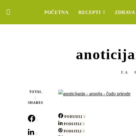
POČETNA
RECEPTI
ZDRAVA
anoticija
E. A.
TOTAL
0
SHARES
PODIJELI
0
0
PODIJELI
0
PODIJELI
0
0