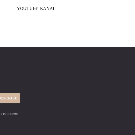
YOUTUBE KANAL
UBSCRIBE
zi s pohranom