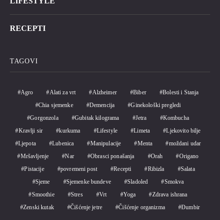
LIFESTYLE
RECEPTI
TAGOVI
Agro
Alati za vrt
Alzheimer
Biber
Bolesti i Stanja
Chia sjemenke
Demencija
Ginekološki pregledi
Gorgonzola
Gubitak kilograma
Jetra
Kombucha
Kravlji sir
kurkuma
Lifestyle
Limeta
Ljekovito bilje
Ljepota
Lubenica
Manipulacije
Menta
moždani udar
Mršavljenje
Nar
Obrasci ponašanja
Orah
Origano
Pistacije
povremeni post
Recepti
Ribizla
Salata
Sjeme
Sjemenke bundeve
Sladoled
Smokva
Smoothie
Stres
Vrt
Yoga
Zdrava ishrana
Zenski kutak
Čišćenje jetre
Čišćenje organizma
Đumbir