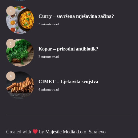
4
Curry – savršena mješavina začina?
3 minute read
5
Kopar – prirodni antibiotik?
2 minute read
6
CIMET – Ljekovita svojstva
4 minute read
Created with
by
Majestic Media d.o.o. Sarajevo