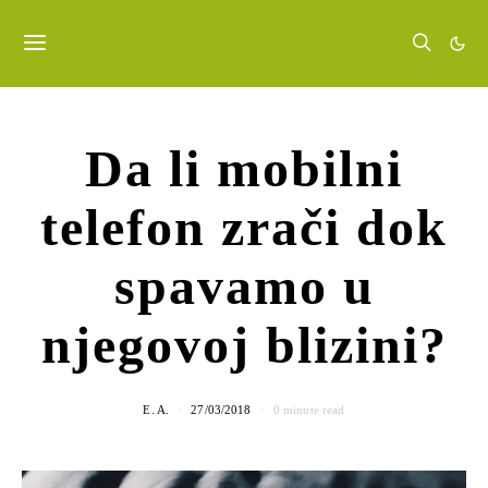
Da li mobilni
telefon zrači dok
spavamo u
njegovoj blizini?
E. A.
27/03/2018
0 minute read