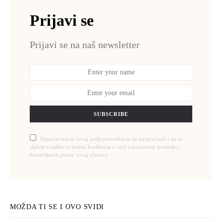
Prijavi se
Prijavi se na naš newsletter
SUBSCRIBE
Označavanjem ovog polja potvrđujete da ste pročitali i da se
slažete s našim uvjetima korištenja u vezi s pohranom podataka
dostavljenih putem ovog obrasca.
MOŽDA TI SE I OVO SVIDI