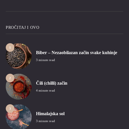
PROČITAJ I OVO
1
Biber – Nezaobilazan začin svake kuhinje
3 minute read
2
Čili (chilli) začin
4 minute read
3
Himalajska sol
3 minute read