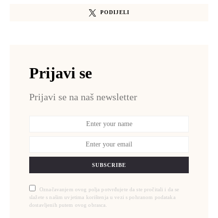
PODIJELI
Prijavi se
Prijavi se na naš newsletter
SUBSCRIBE
Označavanjem ovog polja potvrđujete da ste pročitali i da se
slažete s našim uvjetima korištenja u vezi s pohranom podataka
dostavljenih putem ovog obrasca.