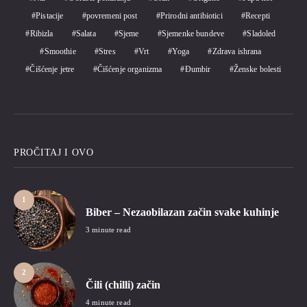
Pistacije
povremeni post
Prirodni antibiotici
Recepti
Ribizla
Salata
Sjeme
Sjemenke bundeve
Sladoled
Smoothie
Stres
Vrt
Yoga
Zdrava ishrana
Čišćenje jetre
Čišćenje organizma
Đumbir
Ženske bolesti
PROČITAJ I OVO
1
Biber – Nezaobilazan začin svake kuhinje
3 minute read
2
Čili (chilli) začin
4 minute read