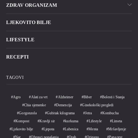
ZDRAV ORGANIZAM
LJEKOVITO BILJE
LIFESTYLE
RECEPTI
TAGOVI
Agro
Alati za vrt
Alzheimer
Biber
Bolesti i Stanja
Chia sjemenke
Demencija
Ginekološki pregledi
Gorgonzola
Gubitak kilograma
Jetra
Kombucha
Kompost
Kravlji sir
kurkuma
Lifestyle
Limeta
Ljekovito bilje
Ljepota
Lubenica
Menta
Mršavljenje
Nar
Obrasci ponašanja
Orah
Origano
Papa test