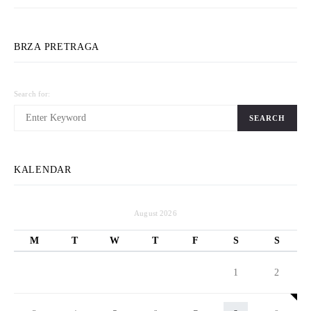
BRZA PRETRAGA
Search for:
SEARCH
KALENDAR
August 2026
M
T
W
T
F
S
S
1
2