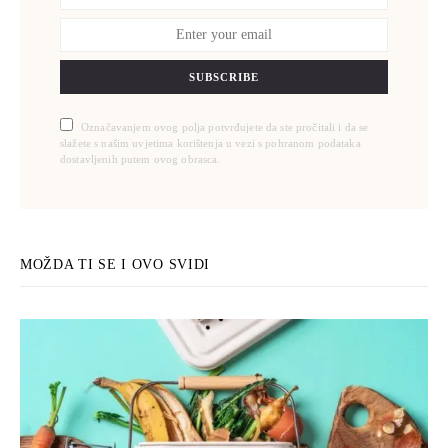
SUBSCRIBE
Označavanjem ovog polja potvrđujete da ste pročitali i da se
slažete s našim uvjetima korištenja u vezi s pohranom podataka
dostavljenih putem ovog obrasca.
MOŽDA TI SE I OVO SVIDI