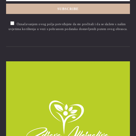
SUBSCRIBE
Označavanjem ovog polja potvrđujete da ste pročitali i da se slažete s našim
uvjetima korištenja u vezi s pohranom podataka dostavljenih putem ovog obrasca.