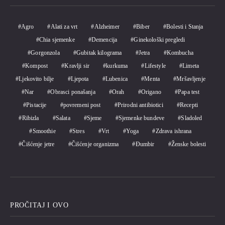
Agro
Alati za vrt
Alzheimer
Biber
Bolesti i Stanja
Chia sjemenke
Demencija
Ginekološki pregledi
Gorgonzola
Gubitak kilograma
Jetra
Kombucha
Kompost
Kravlji sir
kurkuma
Lifestyle
Limeta
Ljekovito bilje
Ljepota
Lubenica
Menta
Mršavljenje
Nar
Obrasci ponašanja
Orah
Origano
Papa test
Pistacije
povremeni post
Prirodni antibiotici
Recepti
Ribizla
Salata
Sjeme
Sjemenke bundeve
Sladoled
Smoothie
Stres
Vrt
Yoga
Zdrava ishrana
Čišćenje jetre
Čišćenje organizma
Đumbir
Ženske bolesti
PROČITAJ I OVO