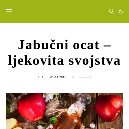
Jabučni ocat –
ljekovita svojstva
E. A.
01/11/2017
0 minute read