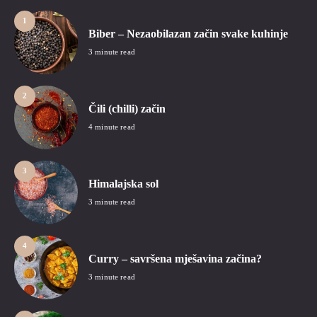
1
Biber – Nezaobilazan začin svake kuhinje
3 minute read
2
Čili (chilli) začin
4 minute read
3
Himalajska sol
3 minute read
4
Curry – savršena mješavina začina?
3 minute read