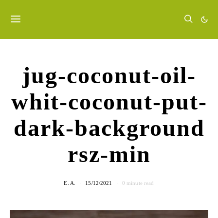
jug-coconut-oil-
whit-coconut-put-
dark-background
rsz-min
E. A.
15/12/2021
0 minute read