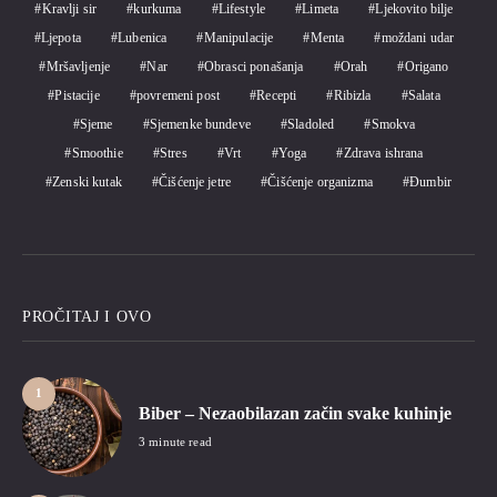
Kravlji sir
kurkuma
Lifestyle
Limeta
Ljekovito bilje
Ljepota
Lubenica
Manipulacije
Menta
moždani udar
Mršavljenje
Nar
Obrasci ponašanja
Orah
Origano
Pistacije
povremeni post
Recepti
Ribizla
Salata
Sjeme
Sjemenke bundeve
Sladoled
Smokva
Smoothie
Stres
Vrt
Yoga
Zdrava ishrana
Zenski kutak
Čišćenje jetre
Čišćenje organizma
Đumbir
PROČITAJ I OVO
1
Biber – Nezaobilazan začin svake kuhinje
3 minute read