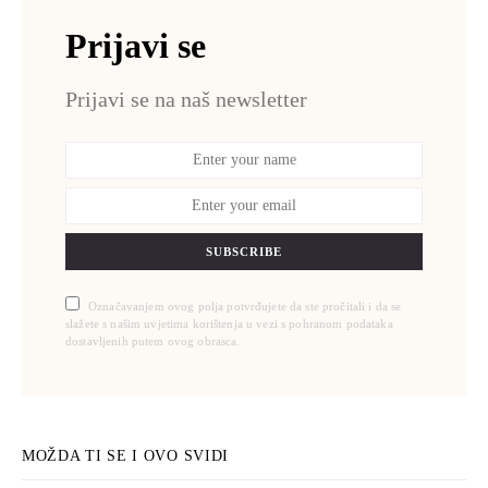
Prijavi se
Prijavi se na naš newsletter
SUBSCRIBE
Označavanjem ovog polja potvrđujete da ste pročitali i da se
slažete s našim uvjetima korištenja u vezi s pohranom podataka
dostavljenih putem ovog obrasca.
MOŽDA TI SE I OVO SVIDI