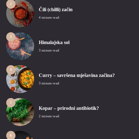
2
Čili (chilli) začin
4 minute read
3
Himalajska sol
3 minute read
4
Curry – savršena mješavina začina?
3 minute read
5
Kopar – prirodni antibiotik?
2 minute read
6