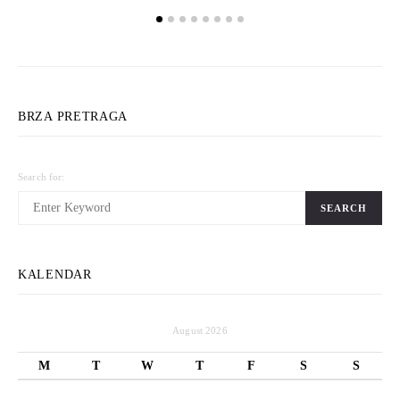
BRZA PRETRAGA
Search for:
SEARCH
KALENDAR
August 2026
M
T
W
T
F
S
S