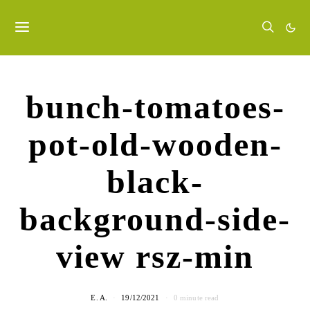
bunch-tomatoes-
pot-old-wooden-
black-
background-side-
view rsz-min
E. A.
19/12/2021
0 minute read