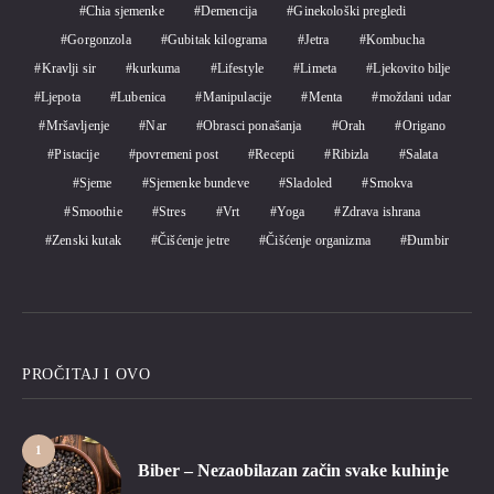
Chia sjemenke
Demencija
Ginekološki pregledi
Gorgonzola
Gubitak kilograma
Jetra
Kombucha
Kravlji sir
kurkuma
Lifestyle
Limeta
Ljekovito bilje
Ljepota
Lubenica
Manipulacije
Menta
moždani udar
Mršavljenje
Nar
Obrasci ponašanja
Orah
Origano
Pistacije
povremeni post
Recepti
Ribizla
Salata
Sjeme
Sjemenke bundeve
Sladoled
Smokva
Smoothie
Stres
Vrt
Yoga
Zdrava ishrana
Zenski kutak
Čišćenje jetre
Čišćenje organizma
Đumbir
PROČITAJ I OVO
1
Biber – Nezaobilazan začin svake kuhinje