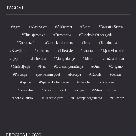
TAGOVI
Agro
Alati za vrt
Alzheimer
Biber
Bolesti i Stanja
Chia sjemenke
Demencija
Ginekološki pregledi
Gorgonzola
Gubitak kilograma
Jetra
Kombucha
Kravlji sir
kurkuma
Lifestyle
Limeta
Ljekovito bilje
Ljepota
Lubenica
Manipulacije
Menta
moždani udar
Mršavljenje
Nar
Obrasci ponašanja
Orah
Origano
Pistacije
povremeni post
Recepti
Ribizla
Salata
Sjeme
Sjemenke bundeve
Sladoled
Smokva
Smoothie
Stres
Vrt
Yoga
Zdrava ishrana
Zenski kutak
Čišćenje jetre
Čišćenje organizma
Đumbir
PROČITAJ I OVO