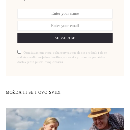
SUBSCRIBE
Označavanjem ovog polja potvrđujete da ste pročitali i da se
slažete s našim uvjetima korištenja u vezi s pohranom podataka
dostavljenih putem ovog obrasca.
MOŽDA TI SE I OVO SVIDI