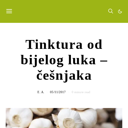
Tinktura od
bijelog luka –
češnjaka
E. A.
05/11/2017
0 minute read