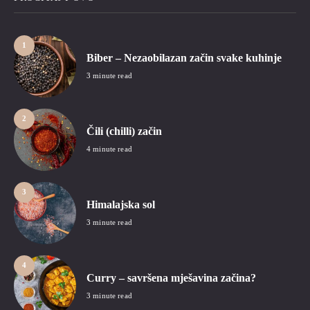
1
Biber – Nezaobilazan začin svake kuhinje
3 minute read
2
Čili (chilli) začin
4 minute read
3
Himalajska sol
3 minute read
4
Curry – savršena mješavina začina?
3 minute read